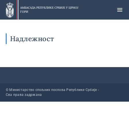
Прескочи
на
АМБАСАДА РЕПУБЛИКЕ СРБИЈЕ У
ЦРНОЈ
ГОРИ
главни
део
Надлежност
© Министарство спољних послова Републике Србије -
Сва права задржана