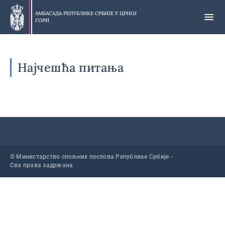
Прескочи
на
АМБАСАДА РЕПУБЛИКЕ СРБИЈЕ У
ЦРНОЈ
ГОРИ
главни
део
Најчешћа питања
© Министарство спољних послова Републике Србије -
Сва права задржана